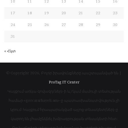
10
11
12
13
14
15
16
17
18
19
20
21
22
23
24
25
26
27
28
29
30
31
« Հկտ
© Copyright 2026, Բոլոր իրավունքները պաշտպանված են |
ProTag IT Center
Կայքում առկա գովազդ(ներ)-ի և/կամ մամուլի տեսության
համար «gorcararhayeli.am»-ը պատասխանատվություն չի
կրում: Կայքում հրապարակված այլոց տեսակետ(ներ)-ը
կարող են չհամընկնել խմբագրության տեսակետի հետ:
Գովազնդերի տեղադրման կամ այլ հարցերի դեպքում