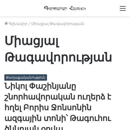
Մ
Գլխավոր
/
Միացյալ Թագավորության
Միացյալ
Թագավորության
Քաղաքականություն
Նիկոլ Փաշինյանը
շնորհավորական ուղերձ է
հղել Բորիս Ջոնսոնին
ազգային տոնի՝ Թագուհու
ծննդյան օրվա