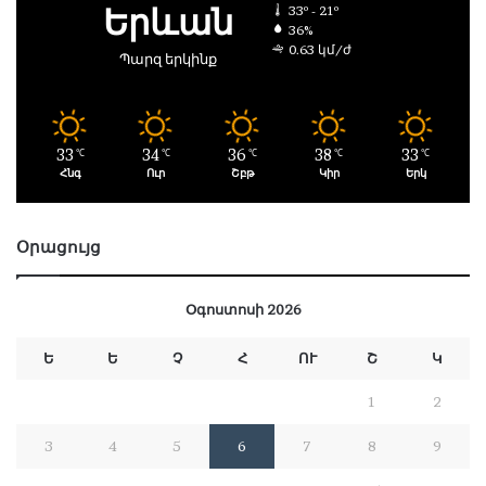
Երևան
33º - 21º
36%
0.63 կմ/ժ
Պարզ երկինք
33
34
36
38
33
℃
℃
℃
℃
℃
Հնգ
Ուր
Շբթ
Կիր
Երկ
Օրացույց
Օգոստոսի 2026
Ե
Ե
Չ
Հ
ՈՒ
Շ
Կ
1
2
3
4
5
6
7
8
9