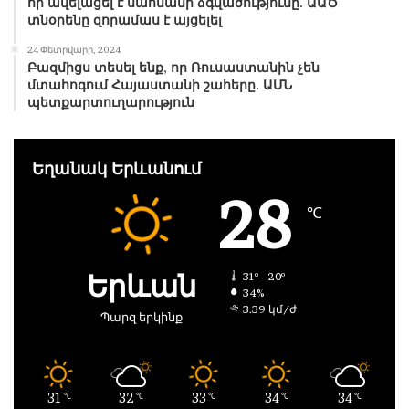
որ ավելացել է սահմանի ձգվածությունը. ԱԱԾ
տնօրենը զորամաս է այցելել
24 Փետրվարի, 2024
Բազմիցս տեսել ենք, որ Ռուսաստանին չեն
մտահոգում Հայաստանի շահերը. ԱՄՆ
պետքարտուղարություն
Եղանակ Երևանում
28
℃
Երևան
31º - 20º
34%
3.39 կմ/ժ
Պարզ երկինք
31
32
33
34
34
℃
℃
℃
℃
℃