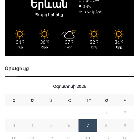
Երևան
34º - 22º
34%
0.67 կմ/ժ
Պարզ երկինք
34
36
37
32
34
℃
℃
℃
℃
℃
Ուր
Շբթ
Կիր
Երկ
Երք
Օրացույց
Օգոստոսի 2026
Ե
Ե
Չ
Հ
ՈՒ
Շ
Կ
1
2
3
4
5
6
7
8
9
10
11
12
13
14
15
16