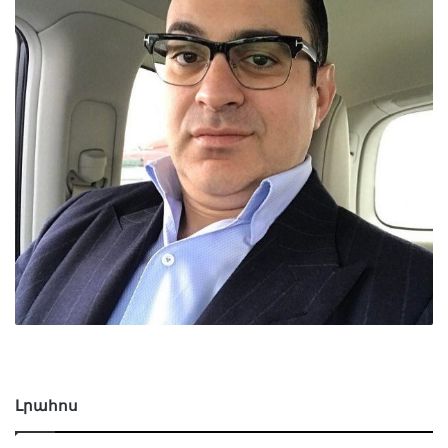
Լրահոս