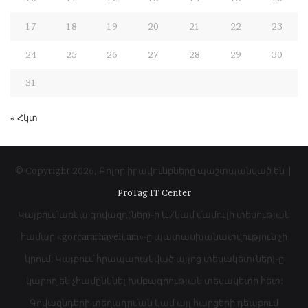
17
18
19
20
21
22
23
24
25
26
27
28
29
30
31
« Հկտ
© Copyright 2026, Բոլոր իրավունքները պաշտպանված են |
ProTag IT Center
Կայքում առկա գովազդ(ներ)-ի և/կամ մամուլի տեսության
համար «gorcararhayeli.am»-ը պատասխանատվություն չի
կրում: Կայքում հրապարակված այլոց տեսակետ(ներ)-ը
կարող են չհամընկնել խմբագրության տեսակետի հետ:
Գովազնդերի տեղադրման կամ այլ հարցերի դեպքում