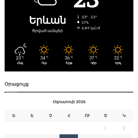
Երևան
23º - 22º
57%
6.89 կմ/ժ
Ցրված ամպեր
23
34
36
37
32
℃
℃
℃
℃
℃
Հնգ
Ուր
Շբթ
Կիր
Երկ
Օրացույց
Օգոստոսի 2026
Ե
Ե
Չ
Հ
ՈՒ
Շ
Կ
1
2