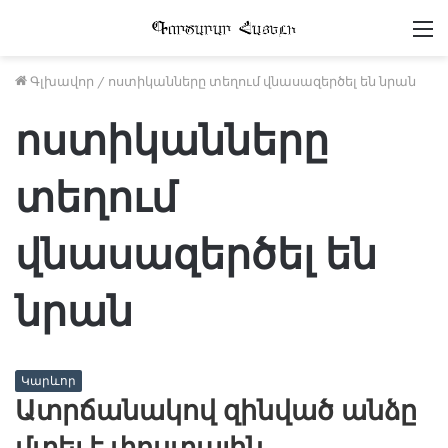
Մ
Գլխավոր
/
ոստիկանները տեղում վնասազերծել են նրան
ոստիկանները
տեղում
վնասազերծել են
նրան
Կարևոր
Ատրճանակով զինված անձը
մտել է փոստային