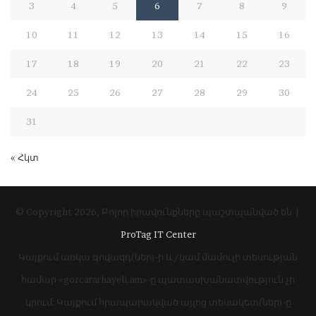
3
4
5
6
7
8
9
10
11
12
13
14
15
16
17
18
19
20
21
22
23
24
25
26
27
28
29
30
31
« Հկտ
© Copyright 2026, Բոլոր իրավունքները պաշտպանված են |
ProTag IT Center
Կայքում առկա գովազդ(ներ)-ի և/կամ մամուլի տեսության
համար «gorcararhayeli.am»-ը պատասխանատվություն չի
կրում: Կայքում հրապարակված այլոց տեսակետ(ներ)-ը