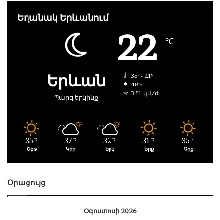
Եղանակ Երևանում
22
℃
Երևան
35º - 21º
48%
3.51 կմ/ժ
Պարզ երկինք
35
37
32
31
35
℃
℃
℃
℃
℃
Շբթ
Կիր
Երկ
Երք
Չրք
Օրացույց
Օգոստոսի 2026