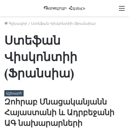
Մ
Գլխավոր
/
Ստեֆան Վիսկոնտիի (Ֆրանսիա)
Ստեֆան
Վիսկոնտիի
(Ֆրանսիա)
Աշխարհ
Զոհրաբ Մնացականյանն
Հայաստանի և Ադրբեջանի
ԱԳ նախարարների