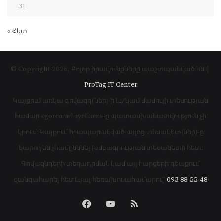
31
« Հկտ
© Copyright 2026, Բոլոր իրավունքները պաշտպանված են |
ProTag IT Center
Կայքում առկա գովազդ(ներ)-ի և/կամ մամուլի տեսության
համար «gorcararhayeli.am»-ը պատասխանատվություն չի
կրում: Կայքում հրապարակված այլոց տեսակետ(ներ)-ը
կարող են չհամընկնել խմբագրության տեսակետի հետ:
Գովազնդերի տեղադրման կամ այլ հարցերի դեպքում
զանգահարել հետևյալ հեռախոսահամարով՝
093 88-55-48
Facebook
YouTube
RSS