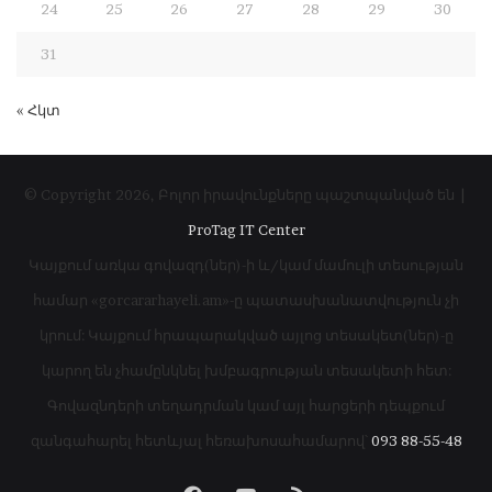
24
25
26
27
28
29
30
31
« Հկտ
© Copyright 2026, Բոլոր իրավունքները պաշտպանված են |
ProTag IT Center
Կայքում առկա գովազդ(ներ)-ի և/կամ մամուլի տեսության
համար «gorcararhayeli.am»-ը պատասխանատվություն չի
կրում: Կայքում հրապարակված այլոց տեսակետ(ներ)-ը
կարող են չհամընկնել խմբագրության տեսակետի հետ:
Գովազնդերի տեղադրման կամ այլ հարցերի դեպքում
զանգահարել հետևյալ հեռախոսահամարով՝
093 88-55-48