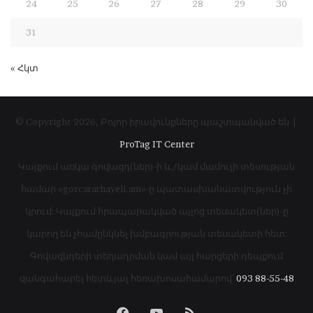
24
25
26
27
28
29
30
31
« Հկտ
© Copyright 2026, Բոլոր իրավունքները պաշտպանված են |
ProTag IT Center
Կայքում առկա գովազդ(ներ)-ի և/կամ մամուլի տեսության
համար «gorcararhayeli.am»-ը պատասխանատվություն չի
կրում: Կայքում հրապարակված այլոց տեսակետ(ներ)-ը
կարող են չհամընկնել խմբագրության տեսակետի հետ:
Գովազնդերի տեղադրման կամ այլ հարցերի դեպքում
զանգահարել հետևյալ հեռախոսահամարով՝
093 88-55-48
Facebook
YouTube
RSS