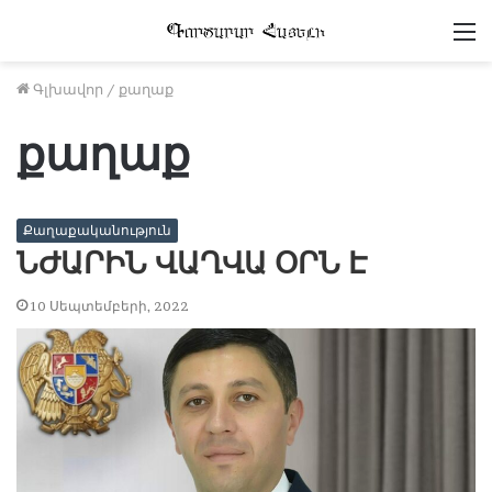
Մ
Գլխավոր
/
քաղաք
քաղաք
Քաղաքականություն
ՆԺԱՐԻՆ ՎԱՂՎԱ ՕՐՆ Է
10 Սեպտեմբերի, 2022