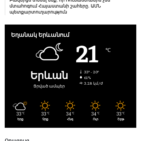
Բազմիցս տեսել ենք, որ Ռուսաստանին չեն
մտահոգում Հայաստանի շահերը. ԱՄՆ
պետքարտուղարություն
Եղանակ Երևանում
21
℃
Երևան
33º - 20º
61%
3.28 կմ/ժ
Ցրված ամպեր
33
33
34
34
33
℃
℃
℃
℃
℃
Երք
Չրք
Հնգ
Ուր
Շբթ
Օրացույց