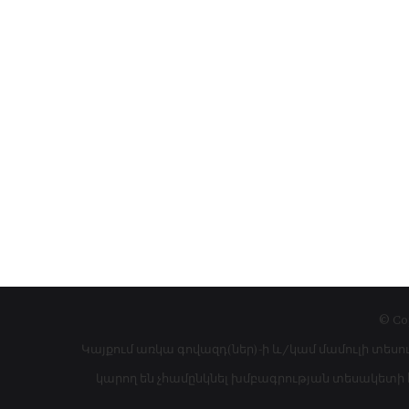
© Co
Կայքում առկա գովազդ(ներ)-ի և/կամ մամուլի տեսո
կարող են չհամընկնել խմբագրության տեսակետի