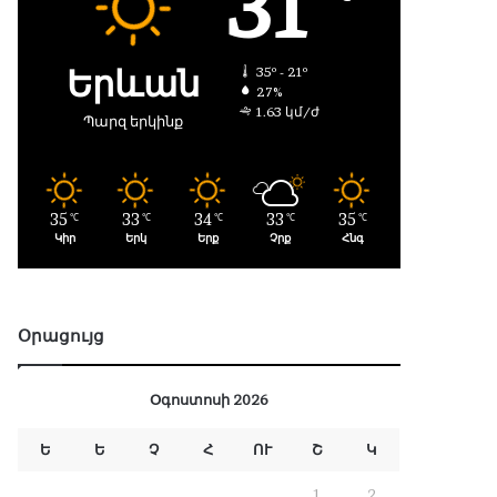
31
Երևան
35º - 21º
27%
1.63 կմ/ժ
Պարզ երկինք
35
33
34
33
35
℃
℃
℃
℃
℃
Կիր
Երկ
Երք
Չրք
Հնգ
Օրացույց
Օգոստոսի 2026
Ե
Ե
Չ
Հ
ՈՒ
Շ
Կ
1
2