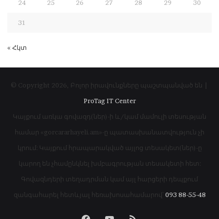
24
25
26
27
28
29
30
31
« Հկտ
© Copyright 2026, Բոլոր իրավունքները պաշտպանված են |
ProTag IT Center
Կայքում առկա գովազդ(ներ)-ի և/կամ մամուլի տեսության
համար «gorcararhayeli.am»-ը պատասխանատվություն չի
կրում: Կայքում հրապարակված այլոց տեսակետ(ներ)-ը
կարող են չհամընկնել խմբագրության տեսակետի հետ:
Գովազնդերի տեղադրման կամ այլ հարցերի դեպքում
զանգահարել հետևյալ հեռախոսահամարով՝
093 88-55-48
Facebook
YouTube
RSS