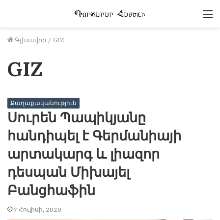
Մ
Գլխավոր
/
GIZ
GIZ
Քաղաքականություն
Սուրեն Պապիկյանը
հանդիպել է Գերմանիայի
արտակարգ և լիազոր
դեսպան Միխայել
Բանցհաֆին
7 Հուլիսի, 2020