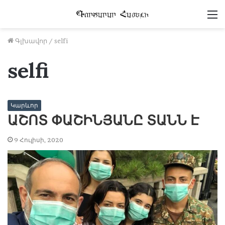
Մ
Գլխավոր
/
selfi
selfi
Կարևոր
ԱՇՈՏ ՓԱՇԻՆՅԱՆԸ ՏԱՆՆ Է
9 Հուլիսի, 2020