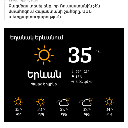
24 Փետրվարի, 2024
Բազմիցս տեսել ենք, որ Ռուսաստանին չեն
մտահոգում Հայաստանի շահերը. ԱՄՆ
պետքարտուղարություն
Եղանակ Երևանում
35
℃
Երևան
35º - 21º
17%
3.02 կմ/ժ
Պարզ երկինք
35
33
32
32
34
℃
℃
℃
℃
℃
Կիր
Երկ
Երք
Չրք
Հնգ